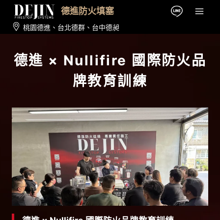
Skip
德進防火填塞
to
桃園德進
、
台北德群
、
台中德昶
content
德進 × Nullifire 國際防火品
牌教育訓練