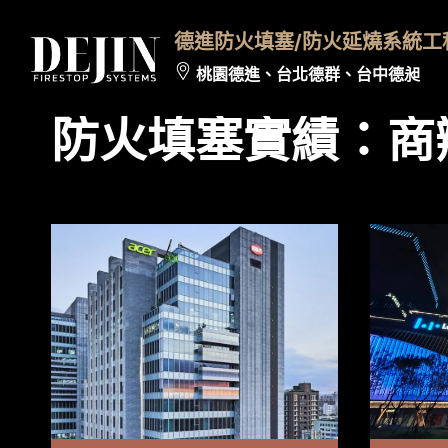
Skip
to
德進防火填塞/防火延燒系統工
content
桃園德進
、
台北德群
、
台中德昶
防火填塞實績：商